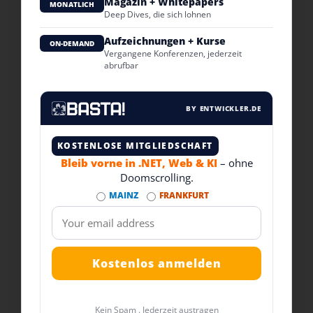
Magazin + Whitepapers
MONATLICH
Deep Dives, die sich lohnen
Aufzeichnungen + Kurse
ON-DEMAND
Vergangene Konferenzen, jederzeit
abrufbar
BY ENTWICKLER.DE
KOSTENLOSE MITGLIEDSCHAFT
Bleib vorne in .NET, Web & KI
– ohne
Doomscrolling.
MAINZ
FRANKFURT
Kein Spam . Jederzeit austragen