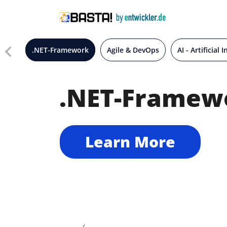
.NET-Framework
Agile & DevOps
AI - Artificial 
.NET-Framew
Learn More
/