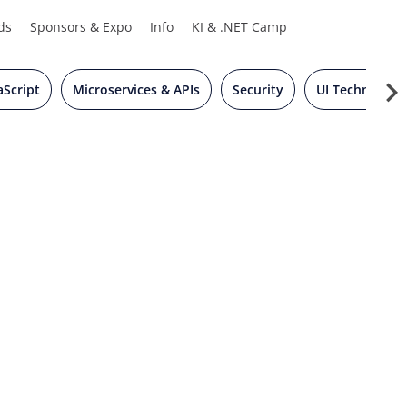
ds
Sponsors & Expo
Info
KI & .NET Camp
aScript
Microservices & APIs
Security
UI Technology