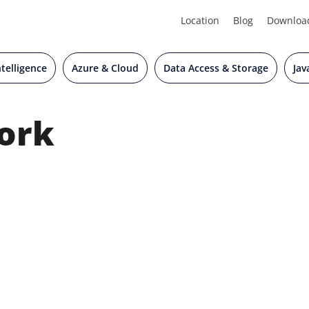
Location
Blog
Downloa
Intelligence
Azure & Cloud
Data Access & Storage
Jav
ork