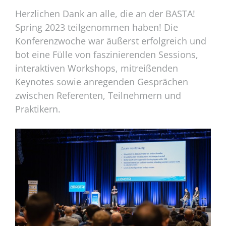
Herzlichen Dank an alle, die an der BASTA!
Spring 2023 teilgenommen haben! Die
Konferenzwoche war äußerst erfolgreich und
bot eine Fülle von faszinierenden Sessions,
interaktiven Workshops, mitreißenden
Keynotes sowie anregenden Gesprächen
zwischen Referenten, Teilnehmern und
Praktikern.