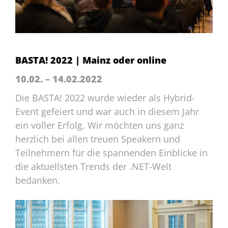
BASTA! 2022 | Mainz oder online
10.02. – 14.02.2022
Die BASTA! 2022 wurde wieder als Hybrid-
Event gefeiert und war auch in diesem Jahr
ein voller Erfolg. Wir möchten uns ganz
herzlich bei allen treuen Speakern und
Teilnehmern für die spannenden Einblicke in
die aktuellsten Trends der .NET-Welt
bedanken.