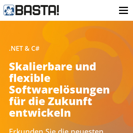
×
MAINZ
FRANKFURT
Alle
.NET & C#
Skalierbare und
flexible
Softwarelösungen
für die Zukunft
entwickeln
Erkunden Sie die neuesten