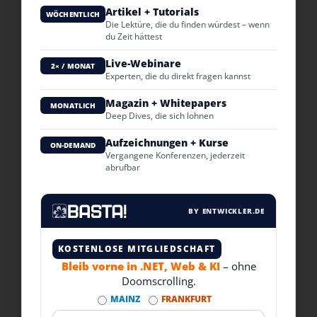
Artikel + Tutorials
WÖCHENTLICH
Die Lektüre, die du finden würdest – wenn
du Zeit hättest
Live-Webinare
2× / MONAT
Experten, die du direkt fragen kannst
Magazin + Whitepapers
MONATLICH
Deep Dives, die sich lohnen
Aufzeichnungen + Kurse
ON-DEMAND
Vergangene Konferenzen, jederzeit
abrufbar
BY ENTWICKLER.DE
KOSTENLOSE MITGLIEDSCHAFT
Bleib vorne in .NET, Web & KI
– ohne
Doomscrolling.
MAINZ
FRANKFURT