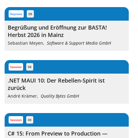
keynote
DE
Begrüßung und Eröffnung zur BASTA!
Herbst 2026 in Mainz
Sebastian Meyen
,
Software & Support Media GmbH
session
DE
.NET MAUI 10: Der Rebellen-Spirit ist
zurück
André Krämer
,
Quality Bytes GmbH
session
DE
C# 15: From Preview to Production —