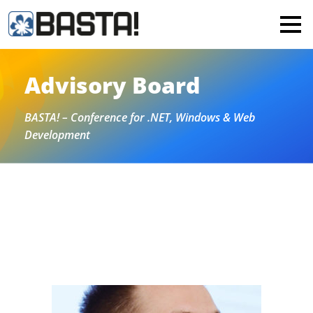
×
MAINZ
FRANKFURT
Advisory Board
All
BASTA! – Conference for .NET, Windows & Web
Development