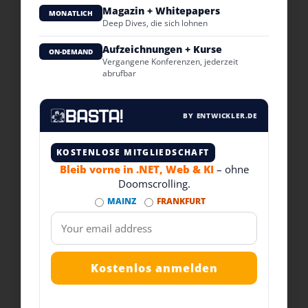
Magazin + Whitepapers
MONATLICH
Deep Dives, die sich lohnen
Aufzeichnungen + Kurse
ON-DEMAND
Vergangene Konferenzen, jederzeit
abrufbar
BY ENTWICKLER.DE
KOSTENLOSE MITGLIEDSCHAFT
Bleib vorne in .NET, Web & KI
– ohne
Doomscrolling.
MAINZ
FRANKFURT