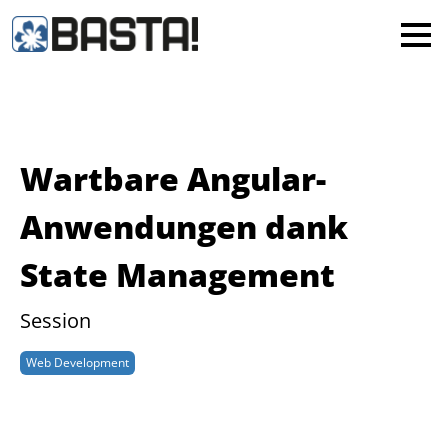
×
MAINZ
FRANKFURT
Alle
Wartbare Angular-
Anwendungen dank
State Management
Session
Web Development