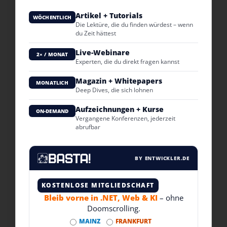
Artikel + Tutorials
WÖCHENTLICH
Die Lektüre, die du finden würdest – wenn
du Zeit hättest
Live-Webinare
2× / MONAT
Experten, die du direkt fragen kannst
Magazin + Whitepapers
MONATLICH
Deep Dives, die sich lohnen
Aufzeichnungen + Kurse
ON-DEMAND
Vergangene Konferenzen, jederzeit
abrufbar
BY ENTWICKLER.DE
KOSTENLOSE MITGLIEDSCHAFT
Bleib vorne in .NET, Web & KI
– ohne
Doomscrolling.
MAINZ
FRANKFURT