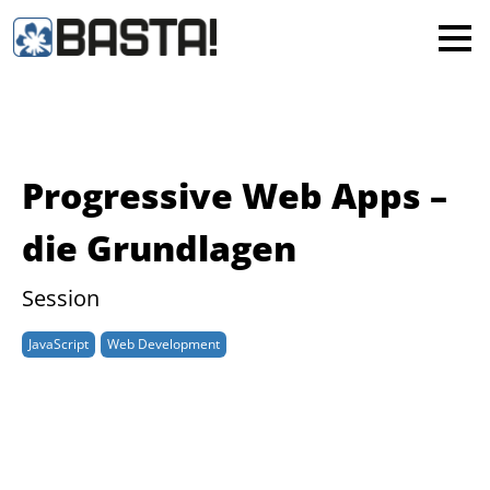
×
MAINZ
FRANKFURT
Alle
Progressive Web Apps –
die Grundlagen
Session
JavaScript
Web Development