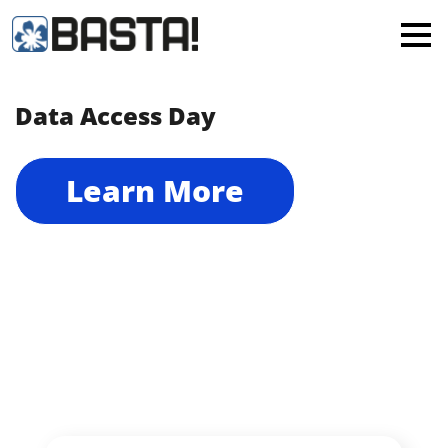
×
MAINZ
FRANKFURT
Data Access Day
Alle
Learn More
BASTA! – Die Konferenz für
.NET, Web & AI Innovation