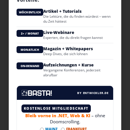
Artikel + Tutorials
WÖCHENTLICH
Die Lektüre, die du finden würdest – wenn
du Zeit hättest
Live-Webinare
2× / MONAT
Experten, die du direkt fragen kannst
Magazin + Whitepapers
MONATLICH
Deep Dives, die sich lohnen
Aufzeichnungen + Kurse
ON-DEMAND
Vergangene Konferenzen, jederzeit
abrufbar
BY ENTWICKLER.DE
KOSTENLOSE MITGLIEDSCHAFT
Bleib vorne in .NET, Web & KI
– ohne
Doomscrolling.
MAINZ
FRANKFURT