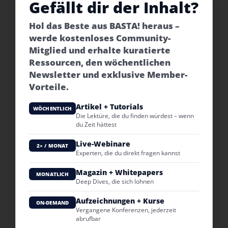
Gefällt dir der Inhalt?
Hol das Beste aus BASTA! heraus –
werde kostenloses Community-
Mitglied und erhalte kuratierte
Ressourcen, den wöchentlichen
Newsletter und exklusive Member-
Vorteile.
Artikel + Tutorials
WÖCHENTLICH
Die Lektüre, die du finden würdest – wenn
du Zeit hättest
Live-Webinare
2× / MONAT
Experten, die du direkt fragen kannst
Magazin + Whitepapers
MONATLICH
Deep Dives, die sich lohnen
Aufzeichnungen + Kurse
ON-DEMAND
Vergangene Konferenzen, jederzeit
abrufbar