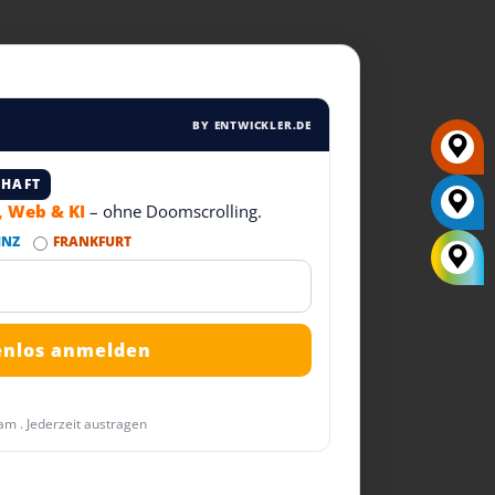
BY ENTWICKLER.DE
CHAFT
T, Web & KI
– ohne Doomscrolling.
INZ
FRANKFURT
am . Jederzeit austragen