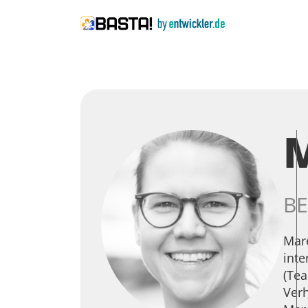
M
BE
Mare
inte
(Tea
Verh