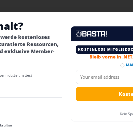
halt?
– werde kostenloses
kuratierte Ressourcen,
KOSTENLOSE MITGLIEDS
d exklusive Member-
Bleib vorne in .NE
MA
wenn du Zeit hättest
Kein Sp
abrufbar