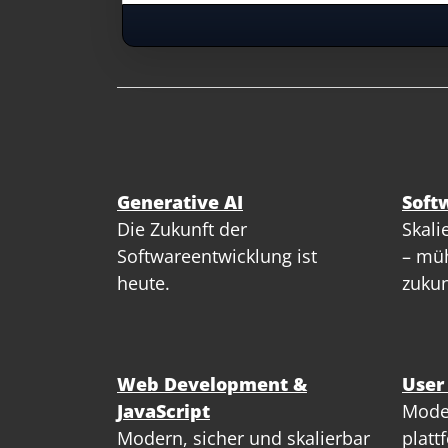
Generative AI
Soft
Die Zukunft der
Skali
Softwareentwicklung ist
– müh
heute.
zukun
Web Development &
User
JavaScript
Mode
Modern, sicher und skalierbar
platt