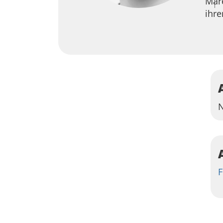
Mare
ihr
N
F