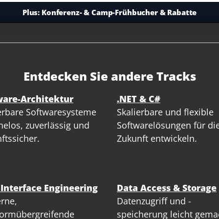
Plus:
Konferenz- & Camp-Frühbucher & Rabatte
Entdecken Sie andere Tracks
ware-Architektur
.NET & C#
erbare Softwaresysteme
Skalierbare und flexible
elos, zuverlässig und
Softwarelösungen für di
ftssicher.
Zukunft entwickeln.
 Interface Engineering
Data Access & Storage
rne,
Datenzugriff und -
formübergreifende
speicherung leicht gema