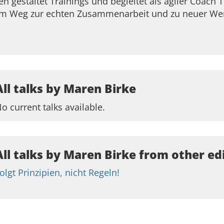
n gestaltet Trainings und begleitet als agiler Coach
em Weg zur echten Zusammenarbeit und zu neuer We
All talks by Maren Birke
o current talks available.
All talks by Maren Birke from other ed
olgt Prinzipien, nicht Regeln!