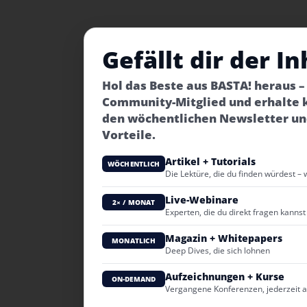
Gefällt dir der In
Hol das Beste aus BASTA! heraus 
Community-Mitglied und erhalte 
den wöchentlichen Newsletter un
Vorteile.
Artikel + Tutorials
WÖCHENTLICH
Die Lektüre, die du finden würdest – 
Live-Webinare
2× / MONAT
Experten, die du direkt fragen kannst
Magazin + Whitepapers
MONATLICH
Deep Dives, die sich lohnen
Aufzeichnungen + Kurse
ON-DEMAND
Vergangene Konferenzen, jederzeit 