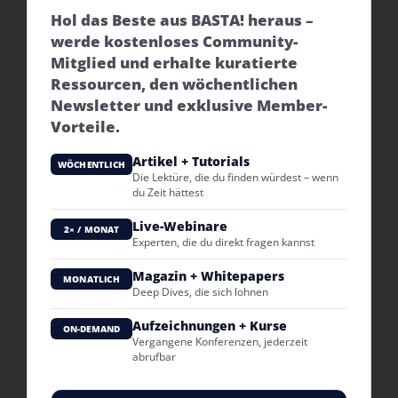
Hol das Beste aus BASTA! heraus –
werde kostenloses Community-
Mitglied und erhalte kuratierte
Ressourcen, den wöchentlichen
Newsletter und exklusive Member-
Vorteile.
Artikel + Tutorials
WÖCHENTLICH
Die Lektüre, die du finden würdest – wenn
du Zeit hättest
Live-Webinare
2× / MONAT
Experten, die du direkt fragen kannst
Magazin + Whitepapers
MONATLICH
Deep Dives, die sich lohnen
Aufzeichnungen + Kurse
ON-DEMAND
Vergangene Konferenzen, jederzeit
abrufbar