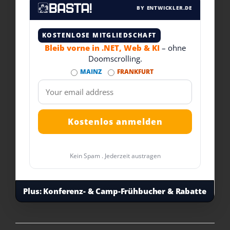
BY ENTWICKLER.DE
KOSTENLOSE MITGLIEDSCHAFT
Bleib vorne in .NET, Web & KI
– ohne
Doomscrolling.
MAINZ
FRANKFURT
Kein Spam . Jederzeit austragen
Plus:
Konferenz- & Camp-Frühbucher & Rabatte