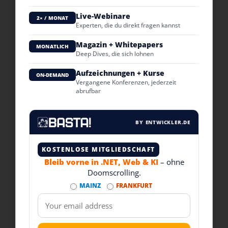
Live-Webinare
2× / MONAT
Experten, die du direkt fragen kannst
Magazin + Whitepapers
MONATLICH
Deep Dives, die sich lohnen
Aufzeichnungen + Kurse
ON-DEMAND
Vergangene Konferenzen, jederzeit
abrufbar
BY ENTWICKLER.DE
KOSTENLOSE MITGLIEDSCHAFT
Bleib vorne in .NET, Web & KI
– ohne
Doomscrolling.
MAINZ
FRANKFURT