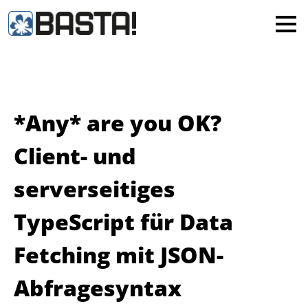
×
MAINZ
FRANKFURT
Alle
*Any* are you OK?
Client- und
serverseitiges
TypeScript für Data
Fetching mit JSON-
Abfragesyntax