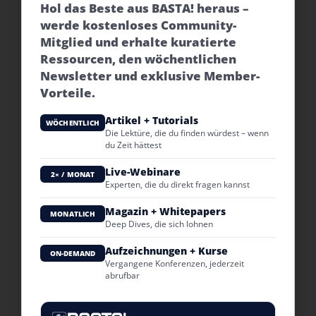
Hol das Beste aus BASTA! heraus –
werde kostenloses Community-
Mitglied und erhalte kuratierte
Ressourcen, den wöchentlichen
Newsletter und exklusive Member-
Vorteile.
Artikel + Tutorials
WÖCHENTLICH
Die Lektüre, die du finden würdest – wenn
du Zeit hättest
Live-Webinare
2× / MONAT
Experten, die du direkt fragen kannst
Magazin + Whitepapers
MONATLICH
Deep Dives, die sich lohnen
Aufzeichnungen + Kurse
ON-DEMAND
Vergangene Konferenzen, jederzeit
abrufbar