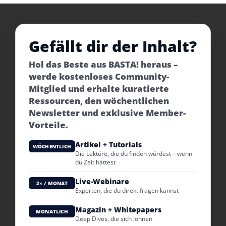
Gefällt dir der Inhalt?
Hol das Beste aus BASTA! heraus –
werde kostenloses Community-
Mitglied und erhalte kuratierte
Ressourcen, den wöchentlichen
Newsletter und exklusive Member-
Vorteile.
Artikel + Tutorials
WÖCHENTLICH
Die Lektüre, die du finden würdest – wenn
du Zeit hättest
Live-Webinare
2× / MONAT
Experten, die du direkt fragen kannst
Magazin + Whitepapers
MONATLICH
Deep Dives, die sich lohnen