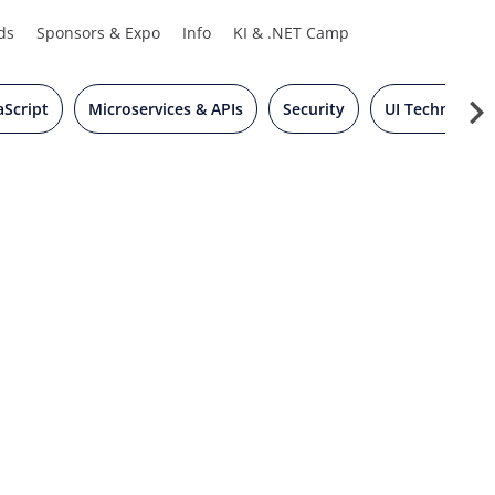
ds
Sponsors & Expo
Info
KI & .NET Camp
aScript
Microservices & APIs
Security
UI Technology