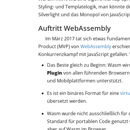
Styling- und Templatelogik, man könnte d
Silverlight und das Monopol von JavaScrip
Auftritt WebAssembly
Im März 2017 tat sich etwas Fundament
Product (MVP) von
WebAssembly
erschien
Konkurrenzkampf mit JavaScript gefalle
Das Beste gleich zu Beginn: Wasm wi
Plugin
von allen führenden Browsern 
und Mobilplattformen unterstützt.
Es ist ein binäres Format für eine
virt
übersetzt werden.
Wasm wurde nicht ausschließlich für 
Standard für portablen Code genutzt 
aber auf Wasm im Browser.