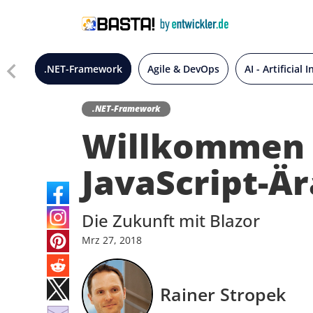
.NET-Framework
Agile & DevOps
AI - Artificial 
.NET-Framework
Willkommen i
JavaScript-Är
Die Zukunft mit Blazor
Mrz
27,
2018
Rainer Stropek