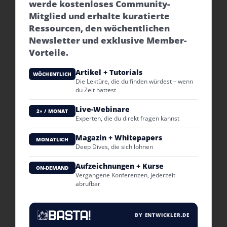
werde kostenloses Community-
Mitglied und erhalte kuratierte
Ressourcen, den wöchentlichen
Newsletter und exklusive Member-
Vorteile.
Artikel + Tutorials
WÖCHENTLICH
Die Lektüre, die du finden würdest – wenn
du Zeit hättest
Live-Webinare
2× / MONAT
Experten, die du direkt fragen kannst
Magazin + Whitepapers
MONATLICH
Deep Dives, die sich lohnen
Aufzeichnungen + Kurse
ON-DEMAND
Vergangene Konferenzen, jederzeit
abrufbar
BY ENTWICKLER.DE