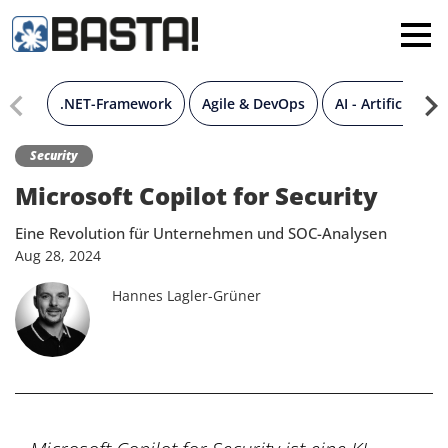
×
MAINZ
FRANKFURT
.NET-Framework
Agile & DevOps
AI - Artificial Int
Alle
Security
Microsoft Copilot for Security
Eine Revolution für Unternehmen und SOC-Analysen
Aug
28,
2024
Hannes Lagler-Grüner