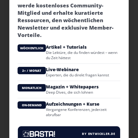
werde kostenloses Community-
Mitglied und erhalte kuratierte
Ressourcen, den wöchentlichen
Newsletter und exklusive Member-
Vorteile.
Artikel + Tutorials
WÖCHENTLICH
Die Lektüre, die du finden würdest – wenn
du Zeit hättest
Live-Webinare
2× / MONAT
Experten, die du direkt fragen kannst
Magazin + Whitepapers
MONATLICH
Deep Dives, die sich lohnen
Aufzeichnungen + Kurse
ON-DEMAND
Vergangene Konferenzen, jederzeit
abrufbar
BY ENTWICKLER.DE