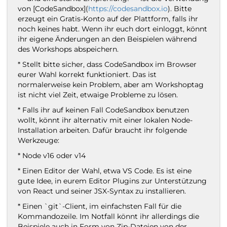
von [CodeSandbox](
https://codesandbox.io
). Bitte
erzeugt ein Gratis-Konto auf der Plattform, falls ihr
noch keines habt. Wenn ihr euch dort einloggt, könnt
ihr eigene Änderungen an den Beispielen während
des Workshops abspeichern.
* Stellt bitte sicher, dass CodeSandbox im Browser
eurer Wahl korrekt funktioniert. Das ist
normalerweise kein Problem, aber am Workshoptag
ist nicht viel Zeit, etwaige Probleme zu lösen.
* Falls ihr auf keinen Fall CodeSandbox benutzen
wollt, könnt ihr alternativ mit einer lokalen Node-
Installation arbeiten. Dafür braucht ihr folgende
Werkzeuge:
* Node v16 oder v14
* Einen Editor der Wahl, etwa VS Code. Es ist eine
gute Idee, in eurem Editor Plugins zur Unterstützung
von React und seiner JSX-Syntax zu installieren.
* Einen `git`-Client, im einfachsten Fall für die
Kommandozeile. Im Notfall könnt ihr allerdings die
Beispiele auch in Form von Zip-Dateien von der