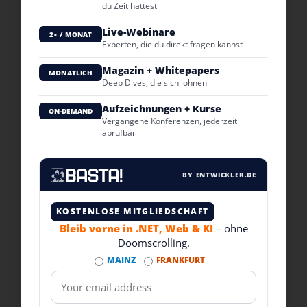
du Zeit hättest
Live-Webinare
2× / MONAT
Experten, die du direkt fragen kannst
Magazin + Whitepapers
MONATLICH
Deep Dives, die sich lohnen
Aufzeichnungen + Kurse
ON-DEMAND
Vergangene Konferenzen, jederzeit
abrufbar
BY ENTWICKLER.DE
KOSTENLOSE MITGLIEDSCHAFT
Bleib vorne in .NET, Web & KI
– ohne
Doomscrolling.
MAINZ
FRANKFURT