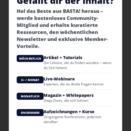
Gefällt dir der Inhalt?
Hol das Beste aus BASTA! heraus –
werde kostenloses Community-
Mitglied und erhalte kuratierte
Ressourcen, den wöchentlichen
Newsletter und exklusive Member-
Vorteile.
Artikel + Tutorials
WÖCHENTLICH
Die Lektüre, die du finden würdest – wenn
du Zeit hättest
Live-Webinare
2× / MONAT
Experten, die du direkt fragen kannst
Magazin + Whitepapers
MONATLICH
Deep Dives, die sich lohnen
Aufzeichnungen + Kurse
ON-DEMAND
Vergangene Konferenzen, jederzeit
abrufbar