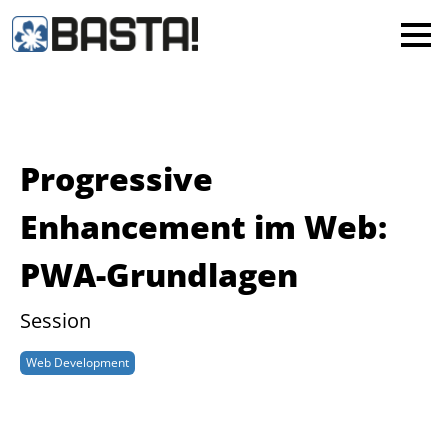
×
MAINZ
FRANKFURT
Alle
Progressive
Enhancement im Web:
PWA-Grundlagen
Session
Web Development