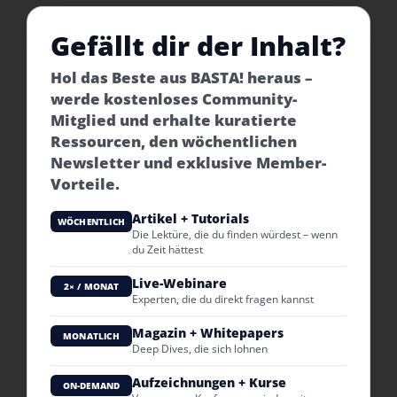
Gefällt dir der Inhalt?
Hol das Beste aus BASTA! heraus –
werde kostenloses Community-
Mitglied und erhalte kuratierte
Ressourcen, den wöchentlichen
Newsletter und exklusive Member-
Vorteile.
Artikel + Tutorials
WÖCHENTLICH
Die Lektüre, die du finden würdest – wenn
du Zeit hättest
Live-Webinare
2× / MONAT
Experten, die du direkt fragen kannst
Magazin + Whitepapers
MONATLICH
Deep Dives, die sich lohnen
Aufzeichnungen + Kurse
ON-DEMAND