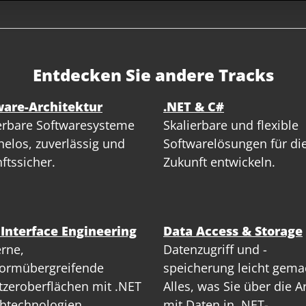
Entdecken Sie andere Tracks
ware-Architektur
.NET & C#
erbare Softwaresysteme
Skalierbare und flexible
elos, zuverlässig und
Softwarelösungen für di
ftssicher.
Zukunft entwickeln.
 Interface Engineering
Data Access & Storage
rne,
Datenzugriff und -
formübergreifende
speicherung leicht gema
zeroberflächen mit .NET
Alles, was Sie über die A
btechnologien.
mit Daten in .NET-