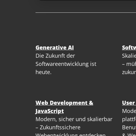
Generative AI
Soft
Die Zukunft der
Skali
Softwareentwicklung ist
– müh
heute.
zukun
Web Development &
User
JavaScript
Mode
Modern, sicher und skalierbar
platt
– Zukunftssichere
Benut
Webentwicklung entdecken.
& We