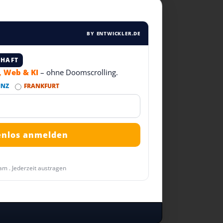
BY ENTWICKLER.DE
CHAFT
T, Web & KI
– ohne Doomscrolling.
INZ
FRANKFURT
am . Jederzeit austragen