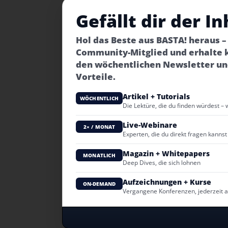
Gefällt dir der In
Hol das Beste aus BASTA! heraus 
Community-Mitglied und erhalte 
den wöchentlichen Newsletter un
Vorteile.
Artikel + Tutorials
WÖCHENTLICH
Die Lektüre, die du finden würdest – 
Live-Webinare
2× / MONAT
Experten, die du direkt fragen kannst
Magazin + Whitepapers
MONATLICH
Deep Dives, die sich lohnen
Aufzeichnungen + Kurse
ON-DEMAND
Vergangene Konferenzen, jederzeit 