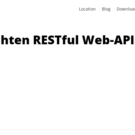
Location
Blog
Downloa
hten RESTful Web-API