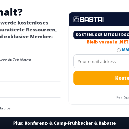
halt?
– werde kostenloses
kuratierte Ressourcen,
KOSTENLOSE MITGLIEDS
d exklusive Member-
Bleib vorne in .NE
MA
wenn du Zeit hättest
Kein Sp
abrufbar
Plus:
Konferenz- & Camp-Frühbucher & Rabatte