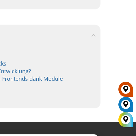
cks
-Entwicklung?
ro Frontends dank Module