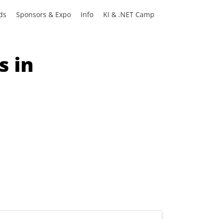
ds
Sponsors & Expo
Info
KI & .NET Camp
s in