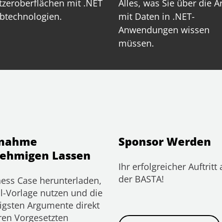
zeroberflächen mit .NET
Alles, was Sie über die A
btechnologien.
mit Daten in .NET-
Anwendungen wissen
müssen.
lnahme
Sponsor Werden
ehmigen Lassen
Ihr erfolgreicher Auftritt 
der BASTA!
ess Case herunterladen,
l-Vorlage nutzen und die
igsten Argumente direkt
ren Vorgesetzten