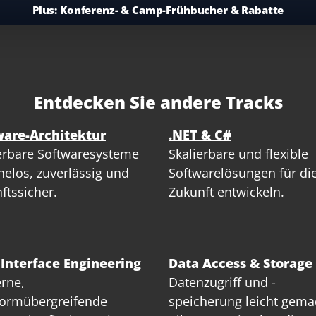
Plus:
Konferenz- & Camp-Frühbucher & Rabatte
Entdecken Sie andere Tracks
ware-Architektur
.NET & C#
erbare Softwaresysteme
Skalierbare und flexible
elos, zuverlässig und
Softwarelösungen für di
ftssicher.
Zukunft entwickeln.
 Interface Engineering
Data Access & Storage
rne,
Datenzugriff und -
formübergreifende
speicherung leicht gema