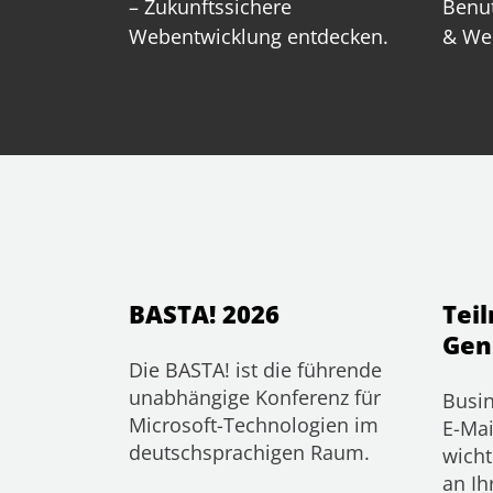
– Zukunftssichere
Benut
Webentwicklung entdecken.
& We
BASTA! 2026
Tei
Gen
Die BASTA! ist die führende
unabhängige Konferenz für
Busin
Microsoft-Technologien im
E-Mai
deutschsprachigen Raum.
wicht
an Ih