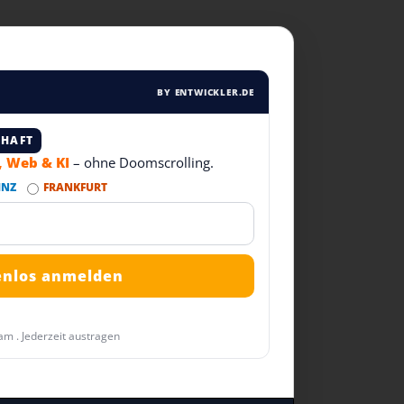
BY ENTWICKLER.DE
CHAFT
T, Web & KI
– ohne Doomscrolling.
INZ
FRANKFURT
am . Jederzeit austragen