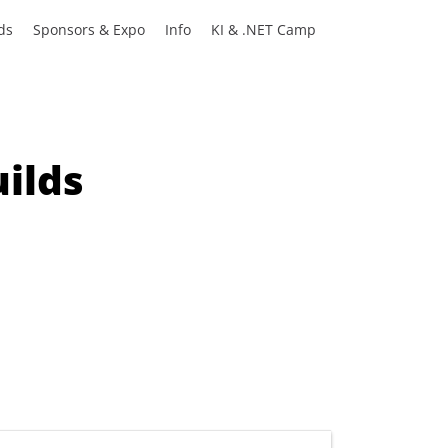
ds
Sponsors & Expo
Info
KI & .NET Camp
ilds