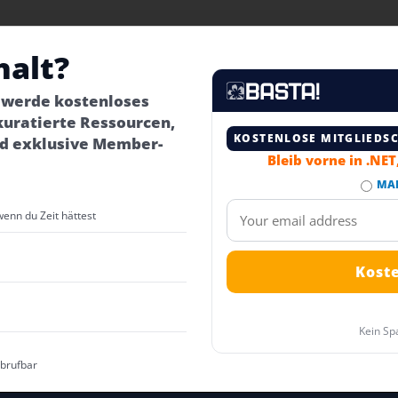
halt?
– werde kostenloses
kuratierte Ressourcen,
KOSTENLOSE MITGLIEDS
d exklusive Member-
Bleib vorne in .NE
MA
wenn du Zeit hättest
Kein Sp
abrufbar