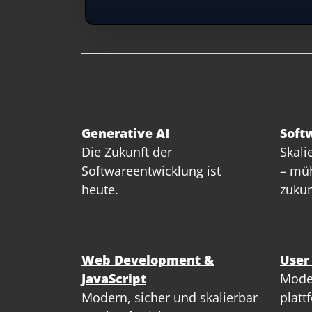
Generative AI
Soft
Die Zukunft der
Skali
Softwareentwicklung ist
– müh
heute.
zukun
Web Development &
User
JavaScript
Mode
Modern, sicher und skalierbar
platt