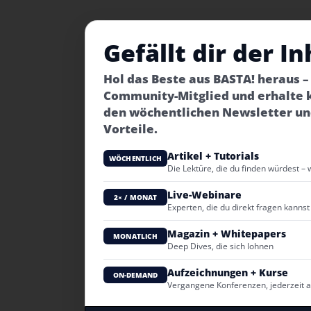
Gefällt dir der In
Hol das Beste aus BASTA! heraus 
Community-Mitglied und erhalte 
den wöchentlichen Newsletter un
Vorteile.
Artikel + Tutorials
WÖCHENTLICH
Die Lektüre, die du finden würdest – 
Live-Webinare
2× / MONAT
Experten, die du direkt fragen kannst
Magazin + Whitepapers
MONATLICH
Deep Dives, die sich lohnen
Aufzeichnungen + Kurse
ON-DEMAND
Vergangene Konferenzen, jederzeit 