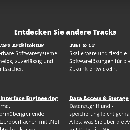
Entdecken Sie andere Tracks
ware-Architektur
.NET & C#
erbare Softwaresysteme
Skalierbare und flexible
elos, zuverlässig und
Softwarelösungen für di
ftssicher.
Zukunft entwickeln.
 Interface Engineering
Data Access & Storage
rne,
Datenzugriff und -
formübergreifende
speicherung leicht gema
zeroberflächen mit .NET
Alles, was Sie über die A
btechnologien.
mit Daten in .NET-