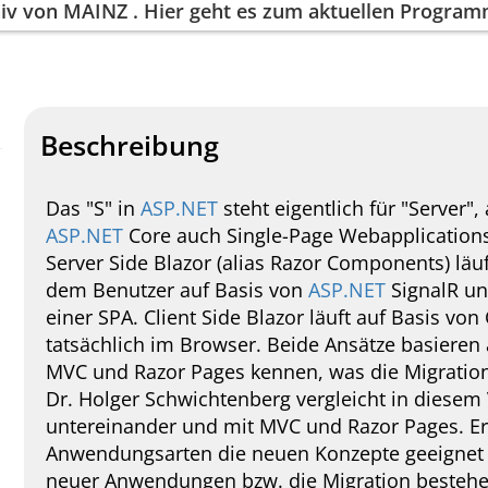
iv von
MAINZ
. Hier geht es zum aktuellen Progra
Beschreibung
D
as "S" in
ASP.NET
steht eigentlich für "Server
ASP.NET
Core auch Single-Page Webapplications 
Server Side Blazor (alias Razor Components) läu
dem Benutzer auf Basis von
ASP.NET
SignalR un
einer SPA. Client Side Blazor läuft auf Basis v
tatsächlich im Browser. Beide Ansätze basieren 
MVC und Razor Pages kennen, was die Migratio
Dr. Holger Schwichtenberg vergleicht in diesem 
untereinander und mit MVC und Razor Pages. Er 
Anwendungsarten die neuen Konzepte geeignet si
neuer Anwendungen bzw. die Migration besteh