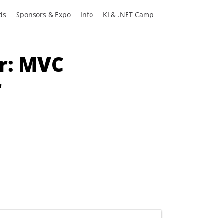
ds
Sponsors & Expo
Info
KI & .NET Camp
r: MVC
r