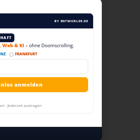
BY ENTWICKLER.DE
CHAFT
T, Web & KI
– ohne Doomscrolling.
INZ
FRANKFURT
am . Jederzeit austragen