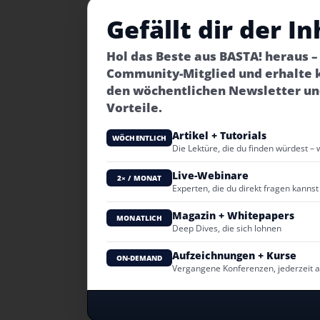
Gefällt dir der In
Hol das Beste aus BASTA! heraus 
Community-Mitglied und erhalte 
den wöchentlichen Newsletter un
Vorteile.
Artikel + Tutorials
WÖCHENTLICH
Die Lektüre, die du finden würdest – 
Live-Webinare
2× / MONAT
Experten, die du direkt fragen kannst
Magazin + Whitepapers
MONATLICH
Deep Dives, die sich lohnen
Aufzeichnungen + Kurse
ON-DEMAND
Vergangene Konferenzen, jederzeit 