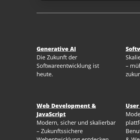
Generative AI
Soft
Die Zukunft der
Skali
Softwareentwicklung ist
– müh
heute.
zukun
Web Development &
User
JavaScript
Mode
Modern, sicher und skalierbar
platt
– Zukunftssichere
Benut
Webentwicklung entdecken.
& We