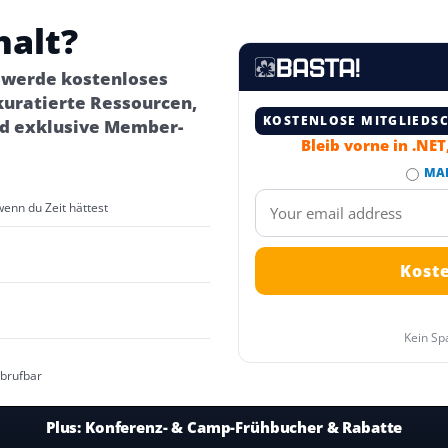
halt?
– werde kostenloses
kuratierte Ressourcen,
KOSTENLOSE MITGLIEDS
d exklusive Member-
Bleib vorne in .NE
MA
wenn du Zeit hättest
Kein Sp
abrufbar
Plus:
Konferenz- & Camp-Frühbucher & Rabatte