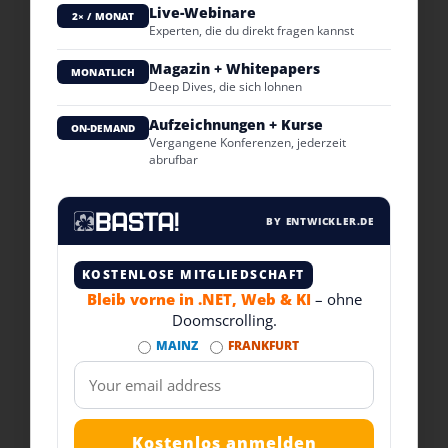
Live-Webinare
2× / MONAT
Experten, die du direkt fragen kannst
Magazin + Whitepapers
MONATLICH
Deep Dives, die sich lohnen
Aufzeichnungen + Kurse
ON-DEMAND
Vergangene Konferenzen, jederzeit
abrufbar
BY ENTWICKLER.DE
KOSTENLOSE MITGLIEDSCHAFT
Bleib vorne in .NET, Web & KI
– ohne
Doomscrolling.
MAINZ
FRANKFURT