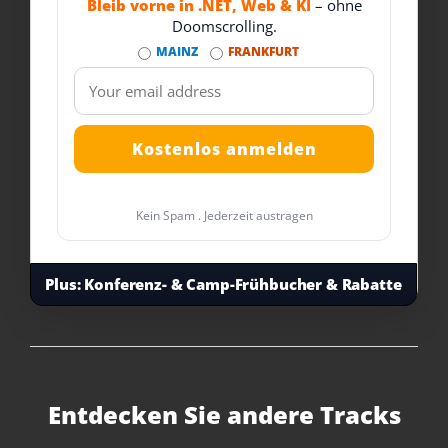
Bleib vorne in .NET, Web & KI
– ohne
Doomscrolling.
MAINZ
FRANKFURT
Kein Spam . Jederzeit austragen
Plus:
Konferenz- & Camp-Frühbucher & Rabatte
Entdecken Sie andere Tracks