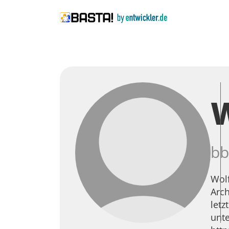
W
bb
Wolf
Arch
letz
unte