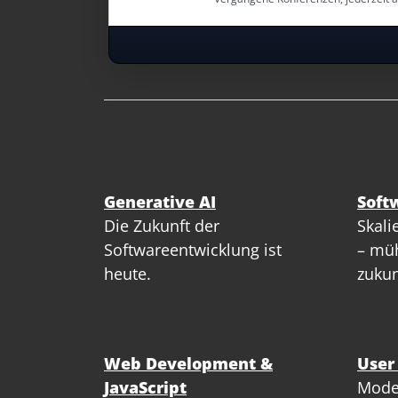
Generative AI
Soft
Die Zukunft der
Skali
Softwareentwicklung ist
– müh
heute.
zukun
Web Development &
User
JavaScript
Mode