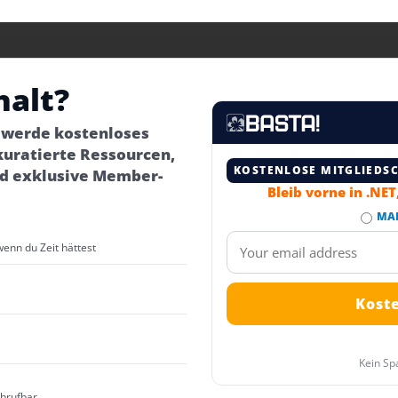
halt?
– werde kostenloses
kuratierte Ressourcen,
KOSTENLOSE MITGLIEDS
d exklusive Member-
Bleib vorne in .NE
MA
wenn du Zeit hättest
Kein Sp
abrufbar