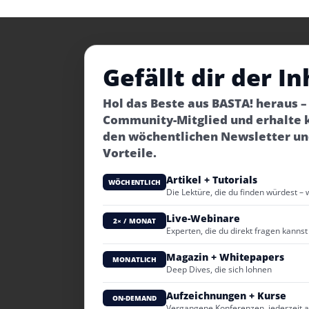
Gefällt dir der In
Hol das Beste aus BASTA! heraus 
Community-Mitglied und erhalte 
den wöchentlichen Newsletter un
Vorteile.
Artikel + Tutorials
WÖCHENTLICH
Die Lektüre, die du finden würdest – 
Live-Webinare
2× / MONAT
Experten, die du direkt fragen kannst
Magazin + Whitepapers
MONATLICH
Deep Dives, die sich lohnen
Aufzeichnungen + Kurse
ON-DEMAND
Vergangene Konferenzen, jederzeit 