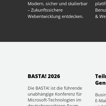
Modern, sicher und skalierbar
platt
– Zukunftssichere
Benut
Webentwicklung entdecken.
& We
BASTA! 2026
Tei
Gen
Die BASTA! ist die führende
unabhängige Konferenz für
Busin
Microsoft-Technologien im
E-Mai
deutschsprachigen Raum.