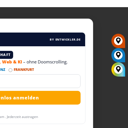
BY ENTWICKLER.DE
CHAFT
T, Web & KI
– ohne Doomscrolling.
INZ
FRANKFURT
am . Jederzeit austragen