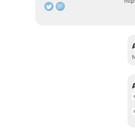
htt
N