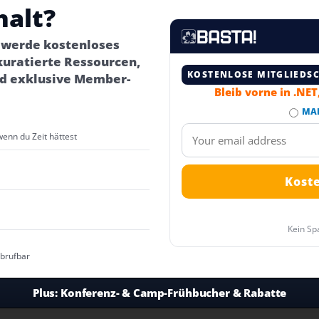
halt?
– werde kostenloses
kuratierte Ressourcen,
KOSTENLOSE MITGLIEDS
d exklusive Member-
Bleib vorne in .NE
MA
wenn du Zeit hättest
Kein Sp
abrufbar
Plus:
Konferenz- & Camp-Frühbucher & Rabatte