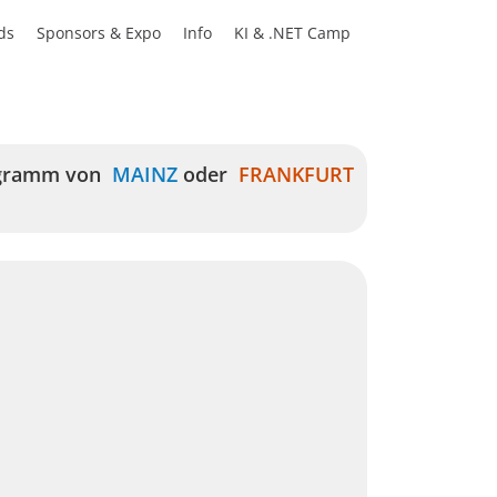
ds
Sponsors & Expo
Info
KI & .NET Camp
rogramm von
MAINZ
oder
FRANKFURT