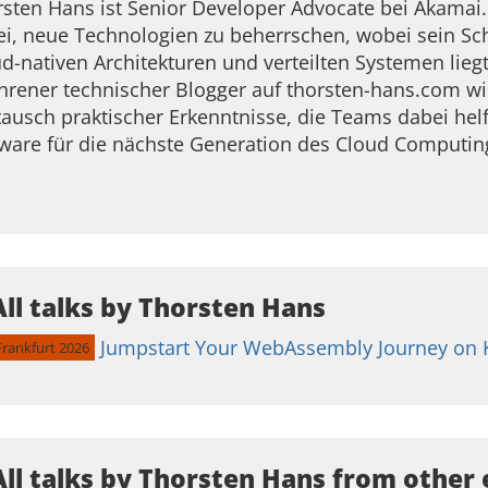
sten Hans ist Senior Developer Advocate bei Akamai. 
ei, neue Technologien zu beherrschen, wobei sein S
d-nativen Architekturen und verteilten Systemen lieg
hrener technischer Blogger auf thorsten-hans.com w
ausch praktischer Erkenntnisse, die Teams dabei hel
ware für die nächste Generation des Cloud Computing
All talks by Thorsten Hans
Jumpstart Your WebAssembly Journey on 
Frankfurt 2026
All talks by Thorsten Hans from other 