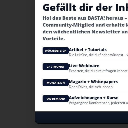
Gefällt dir der In
Hol das Beste aus BASTA! heraus 
Community-Mitglied und erhalte 
den wöchentlichen Newsletter un
Vorteile.
Artikel + Tutorials
WÖCHENTLICH
Die Lektüre, die du finden würdest – 
Live-Webinare
2× / MONAT
Experten, die du direkt fragen kannst
Magazin + Whitepapers
MONATLICH
Deep Dives, die sich lohnen
Aufzeichnungen + Kurse
ON-DEMAND
Vergangene Konferenzen, jederzeit 