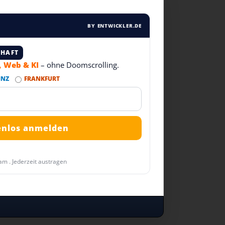
BY ENTWICKLER.DE
CHAFT
T, Web & KI
– ohne Doomscrolling.
INZ
FRANKFURT
am . Jederzeit austragen