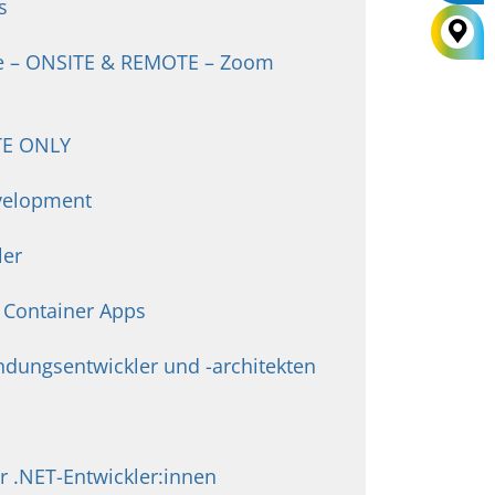
s
ive – ONSITE & REMOTE – Zoom
OTE ONLY
evelopment
ler
 Container Apps
dungsentwickler und -architekten
r .NET-Entwickler:innen