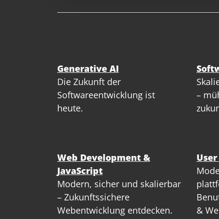
Generative AI
Soft
Die Zukunft der
Skali
Softwareentwicklung ist
– müh
heute.
zukun
Web Development &
User
JavaScript
Mode
Modern, sicher und skalierbar
platt
– Zukunftssichere
Benut
Webentwicklung entdecken.
& We