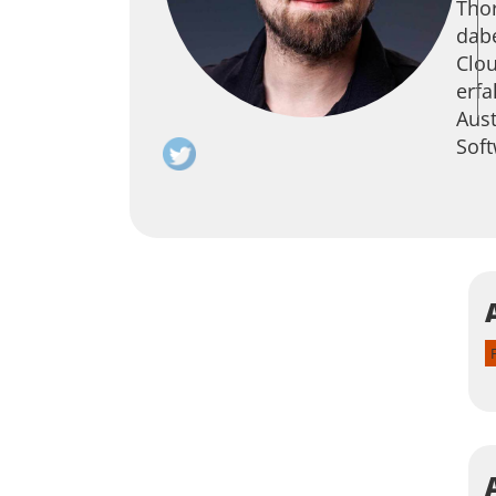
Thor
dab
Clou
erfa
Aust
Soft