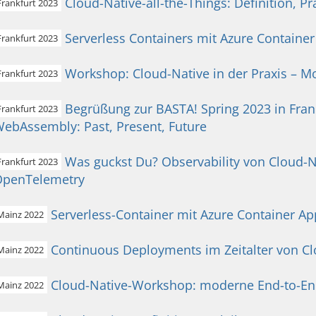
Cloud-Native-all-the-Things: Definition, P
Frankfurt 2023
Serverless Containers mit Azure Containe
Frankfurt 2023
Workshop: Cloud-Native in der Praxis – M
Frankfurt 2023
Begrüßung zur BASTA! Spring 2023 in Fran
Frankfurt 2023
ebAssembly: Past, Present, Future
Was guckst Du? Observability von Cloud-
Frankfurt 2023
OpenTelemetry
Serverless-Container mit Azure Container Ap
Mainz 2022
Continuous Deployments im Zeitalter von Cl
Mainz 2022
Cloud-Native-Workshop: moderne End-to-End-
Mainz 2022