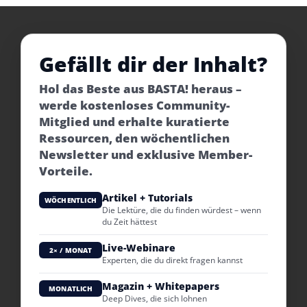
Gefällt dir der Inhalt?
Hol das Beste aus BASTA! heraus –
werde kostenloses Community-
Mitglied und erhalte kuratierte
Ressourcen, den wöchentlichen
Newsletter und exklusive Member-
Vorteile.
Artikel + Tutorials
WÖCHENTLICH
Die Lektüre, die du finden würdest – wenn
du Zeit hättest
Live-Webinare
2× / MONAT
Experten, die du direkt fragen kannst
Magazin + Whitepapers
MONATLICH
Deep Dives, die sich lohnen