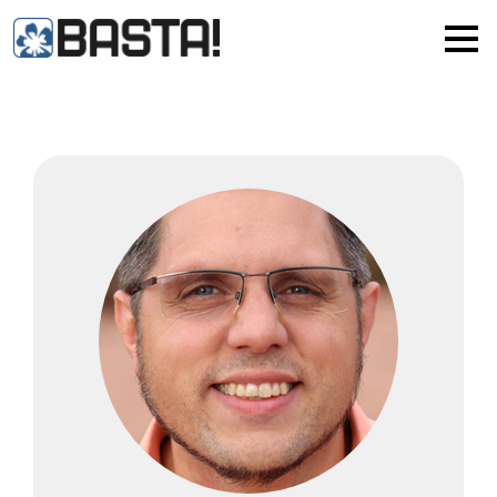
×
MAINZ
FRANKFURT
Alle