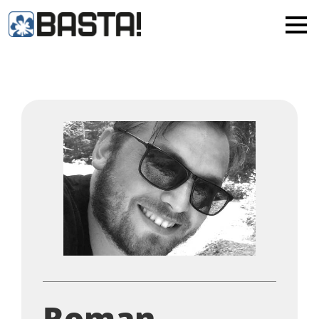
×
MAINZ
FRANKFURT
Alle
Roman