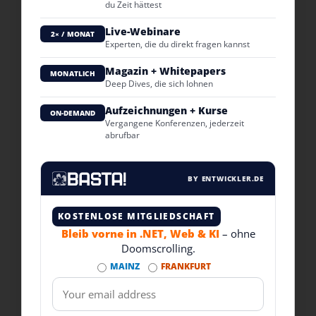
du Zeit hättest
Live-Webinare
2× / MONAT
Experten, die du direkt fragen kannst
Magazin + Whitepapers
MONATLICH
Deep Dives, die sich lohnen
Aufzeichnungen + Kurse
ON-DEMAND
Vergangene Konferenzen, jederzeit
abrufbar
BY ENTWICKLER.DE
KOSTENLOSE MITGLIEDSCHAFT
Bleib vorne in .NET, Web & KI
– ohne
Doomscrolling.
MAINZ
FRANKFURT