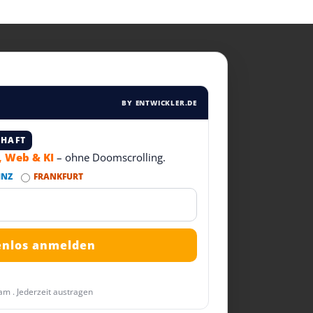
BY ENTWICKLER.DE
CHAFT
T, Web & KI
– ohne Doomscrolling.
INZ
FRANKFURT
am . Jederzeit austragen