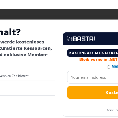
halt?
– werde kostenloses
kuratierte Ressourcen,
KOSTENLOSE MITGLIEDS
d exklusive Member-
Bleib vorne in .NE
MA
wenn du Zeit hättest
Kein Sp