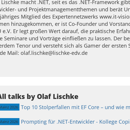
 Lischke macht .NET, seit es das .NET-Framework gibt
wickler- und Projektmanagementthemen und berät Un
jähriges Mitglied des Expertennetzwerks www.it-vision
men hinzugekommen, er ist Co-Founder und Vorstand
e.V. Er legt großen Wert darauf, die praktische Erfa
e Seminare und Vorträge einfließen zu lassen. Der beg
rdem Tenor und versteht sich als Gamer der ersten 
de Mail: olaf.lischke@lischke-edv.de
All talks by Olaf Lischke
Top 10 Stolperfallen mit EF Core – und wie 
Mainz 2026
Prompting für .NET-Entwickler - Kollege Copi
Mainz 2026