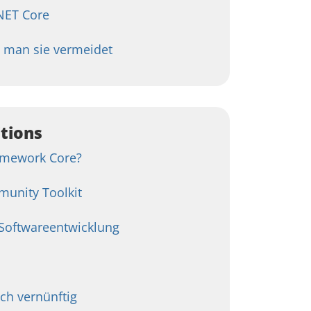
.NET Core
e man sie vermeidet
itions
ramework Core?
unity Toolkit
 Softwareentwicklung
ch vernünftig