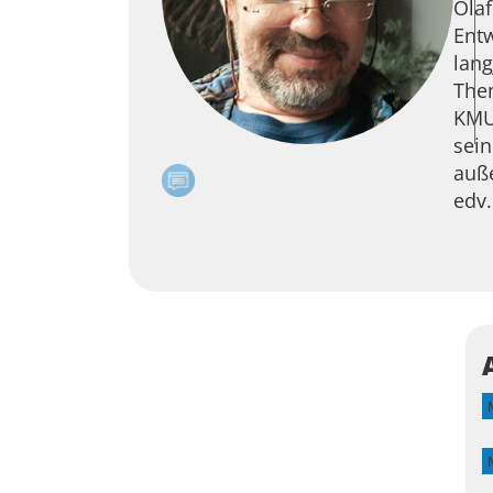
Olaf
Ent
lang
The
KMU 
sein
auße
edv.