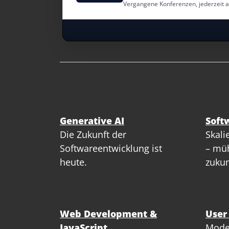
Vergangene Konferenzen, jederzeit 
Generative AI
Soft
Die Zukunft der
Skali
Softwareentwicklung ist
– müh
heute.
zukun
Web Development &
User
JavaScript
Mode