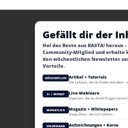
Gefällt dir der In
Hol das Beste aus BASTA! heraus 
Community-Mitglied und erhalte 
den wöchentlichen Newsletter un
Vorteile.
Artikel + Tutorials
WÖCHENTLICH
Die Lektüre, die du finden würdest – 
Live-Webinare
2× / MONAT
Experten, die du direkt fragen kannst
Magazin + Whitepapers
MONATLICH
Deep Dives, die sich lohnen
Aufzeichnungen + Kurse
ON-DEMAND