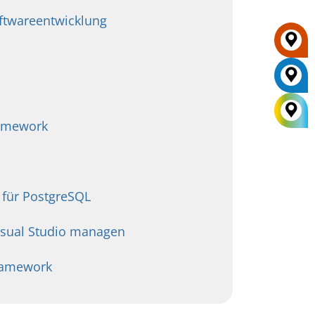
oftwareentwicklung
ramework
 für PostgreSQL
isual Studio managen
Framework