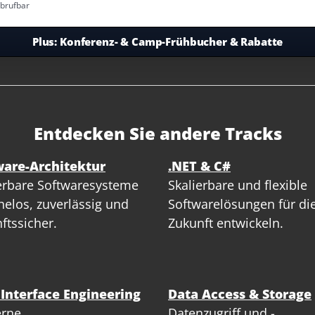
abrufbar
Plus:
Konferenz- & Camp-Frühbucher & Rabatte
Entdecken Sie andere Tracks
ware-Architektur
.NET & C#
erbare Softwaresysteme
Skalierbare und flexible
elos, zuverlässig und
Softwarelösungen für di
ftssicher.
Zukunft entwickeln.
 Interface Engineering
Data Access & Storage
rne,
Datenzugriff und -