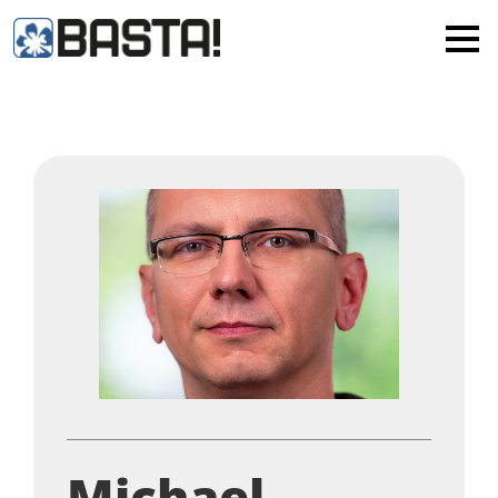
×
MAINZ
FRANKFURT
Alle
Michael