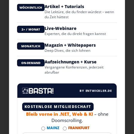
Artikel + Tutorials
WÖCHENTLICH
Die Lektüre, die du finden würdest – wenn
du Zeit hättest
Live-Webinare
2× / MONAT
Experten, die du direkt fragen kannst
Magazin + Whitepapers
MONATLICH
Deep Dives, die sich lohnen
Aufzeichnungen + Kurse
ON-DEMAND
Vergangene Konferenzen, jederzeit
abrufbar
BY ENTWICKLER.DE
KOSTENLOSE MITGLIEDSCHAFT
Bleib vorne in .NET, Web & KI
– ohne
Doomscrolling.
MAINZ
FRANKFURT