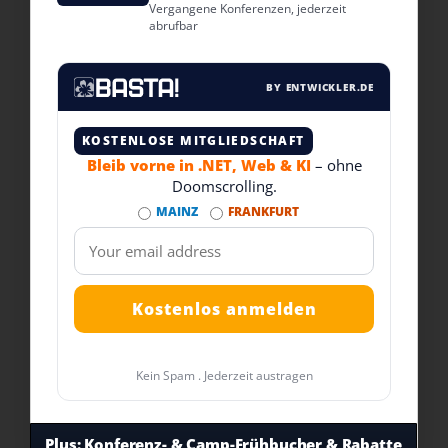
Vergangene Konferenzen, jederzeit
abrufbar
BY ENTWICKLER.DE
KOSTENLOSE MITGLIEDSCHAFT
Bleib vorne in .NET, Web & KI
– ohne
Doomscrolling.
MAINZ
FRANKFURT
Kein Spam . Jederzeit austragen
Plus:
Konferenz- & Camp-Frühbucher & Rabatte