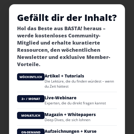
Gefällt dir der Inhalt?
Hol das Beste aus BASTA! heraus –
werde kostenloses Community-
Mitglied und erhalte kuratierte
Ressourcen, den wöchentlichen
Newsletter und exklusive Member-
Vorteile.
Artikel + Tutorials
WÖCHENTLICH
Die Lektüre, die du finden würdest – wenn
du Zeit hättest
Live-Webinare
2× / MONAT
Experten, die du direkt fragen kannst
Magazin + Whitepapers
MONATLICH
Deep Dives, die sich lohnen
Aufzeichnungen + Kurse
ON-DEMAND