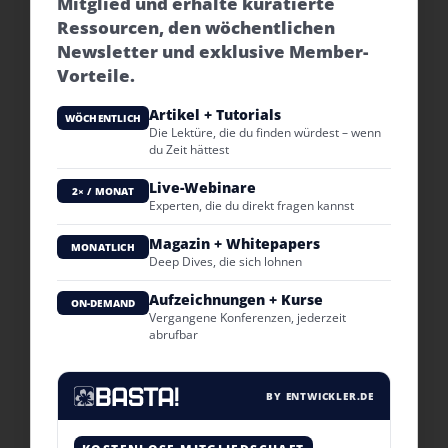
Mitglied und erhalte kuratierte
Ressourcen, den wöchentlichen
Newsletter und exklusive Member-
Vorteile.
Artikel + Tutorials
WÖCHENTLICH
Die Lektüre, die du finden würdest – wenn
du Zeit hättest
Live-Webinare
2× / MONAT
Experten, die du direkt fragen kannst
Magazin + Whitepapers
MONATLICH
Deep Dives, die sich lohnen
Aufzeichnungen + Kurse
ON-DEMAND
Vergangene Konferenzen, jederzeit
abrufbar
BY ENTWICKLER.DE