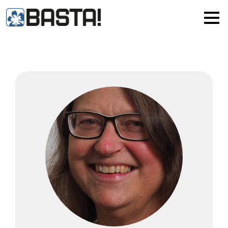
×
MAINZ
FRANKFURT
Alle