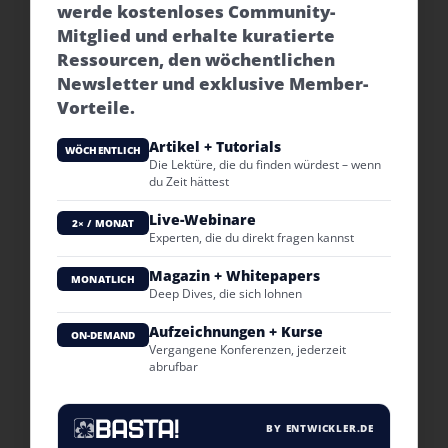
werde kostenloses Community-
Mitglied und erhalte kuratierte
Ressourcen, den wöchentlichen
Newsletter und exklusive Member-
Vorteile.
Artikel + Tutorials
WÖCHENTLICH
Die Lektüre, die du finden würdest – wenn
du Zeit hättest
Live-Webinare
2× / MONAT
Experten, die du direkt fragen kannst
Magazin + Whitepapers
MONATLICH
Deep Dives, die sich lohnen
Aufzeichnungen + Kurse
ON-DEMAND
Vergangene Konferenzen, jederzeit
abrufbar
BY ENTWICKLER.DE