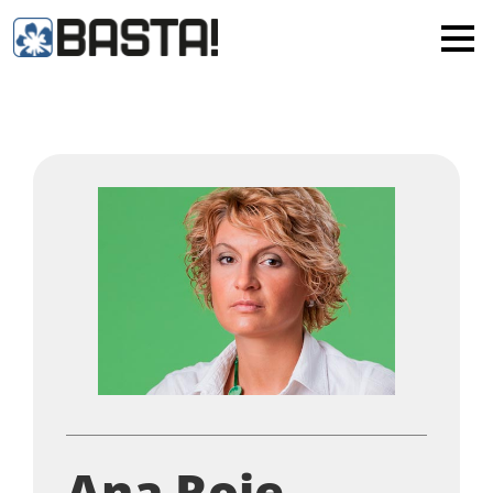
×
MAINZ
FRANKFURT
Alle
Ana Roje