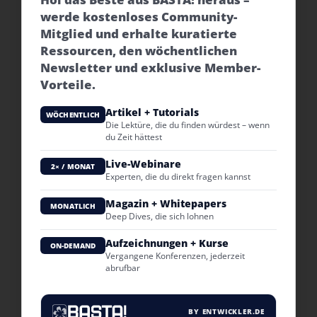
werde kostenloses Community-
Mitglied und erhalte kuratierte
Ressourcen, den wöchentlichen
Newsletter und exklusive Member-
Vorteile.
Artikel + Tutorials
WÖCHENTLICH
Die Lektüre, die du finden würdest – wenn
du Zeit hättest
Live-Webinare
2× / MONAT
Experten, die du direkt fragen kannst
Magazin + Whitepapers
MONATLICH
Deep Dives, die sich lohnen
Aufzeichnungen + Kurse
ON-DEMAND
Vergangene Konferenzen, jederzeit
abrufbar
BY ENTWICKLER.DE