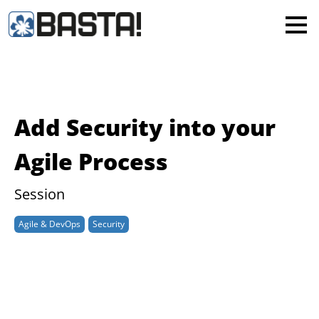
×
MAINZ
FRANKFURT
Alle
Add Security into your
Agile Process
Session
Agile & DevOps
Security