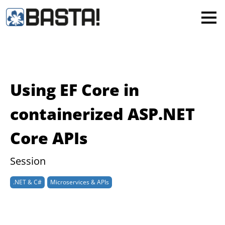
×
MAINZ
FRANKFURT
Alle
Using EF Core in
containerized ASP.NET
Core APIs
Session
.NET & C#
Microservices & APIs