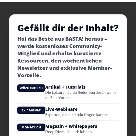
Gefällt dir der Inhalt?
Hol das Beste aus BASTA! heraus –
werde kostenloses Community-
Mitglied und erhalte kuratierte
Ressourcen, den wöchentlichen
Newsletter und exklusive Member-
Vorteile.
Artikel + Tutorials
WÖCHENTLICH
Die Lektüre, die du finden würdest – wenn
du Zeit hättest
Live-Webinare
2× / MONAT
Experten, die du direkt fragen kannst
Magazin + Whitepapers
MONATLICH
Deep Dives, die sich lohnen