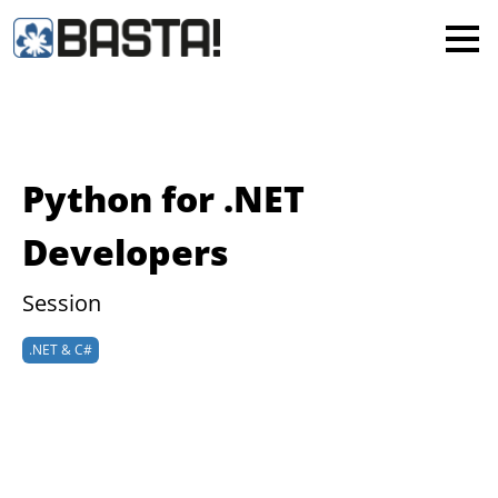
×
MAINZ
FRANKFURT
Alle
Python for .NET
Developers
Session
.NET & C#