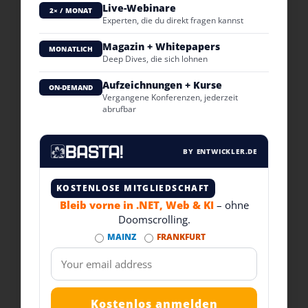
Live-Webinare
2× / MONAT
Experten, die du direkt fragen kannst
Magazin + Whitepapers
MONATLICH
Deep Dives, die sich lohnen
Aufzeichnungen + Kurse
ON-DEMAND
Vergangene Konferenzen, jederzeit
abrufbar
BY ENTWICKLER.DE
KOSTENLOSE MITGLIEDSCHAFT
Bleib vorne in .NET, Web & KI
– ohne
Doomscrolling.
MAINZ
FRANKFURT