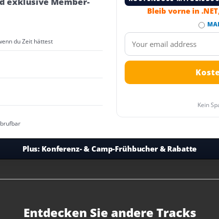
d exklusive Member-
Bleib vorne in .NE
MA
wenn du Zeit hättest
Kein Sp
abrufbar
Plus:
Konferenz- & Camp-Frühbucher & Rabatte
Entdecken Sie andere Tracks