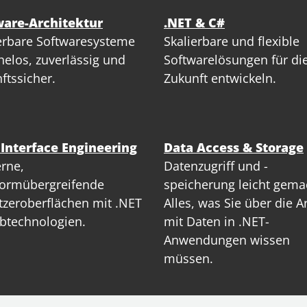
ware-Architektur
.NET & C#
erbare Softwaresysteme
Skalierbare und flexible
elos, zuverlässig und
Softwarelösungen für di
ftssicher.
Zukunft entwickeln.
 Interface Engineering
Data Access & Storage
rne,
Datenzugriff und -
formübergreifende
speicherung leicht gema
zeroberflächen mit .NET
Alles, was Sie über die A
btechnologien.
mit Daten in .NET-
Anwendungen wissen
müssen.