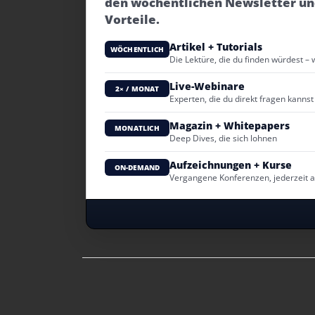
den wöchentlichen Newsletter un
Vorteile.
Artikel + Tutorials
WÖCHENTLICH
Die Lektüre, die du finden würdest – 
Live-Webinare
2× / MONAT
Experten, die du direkt fragen kannst
Magazin + Whitepapers
MONATLICH
Deep Dives, die sich lohnen
Aufzeichnungen + Kurse
ON-DEMAND
Vergangene Konferenzen, jederzeit 