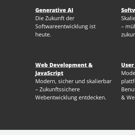
Generative AI
Soft
Die Zukunft der
Skali
Softwareentwicklung ist
– müh
heute.
zukun
Web Development &
User
JavaScript
Mode
Modern, sicher und skalierbar
platt
– Zukunftssichere
Benut
Webentwicklung entdecken.
& We