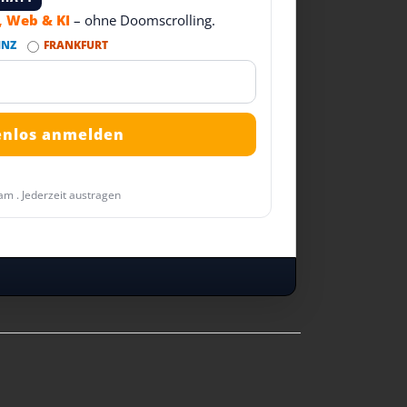
T, Web & KI
– ohne Doomscrolling.
INZ
FRANKFURT
am . Jederzeit austragen