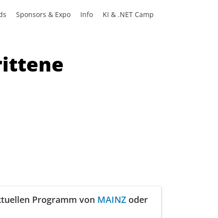
ds
Sponsors & Expo
Info
KI & .NET Camp
rittene
aktuellen Programm von
MAINZ
oder