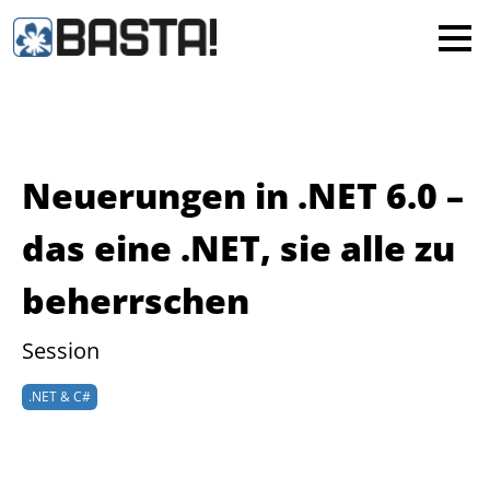
×
MAINZ
FRANKFURT
Alle
Neuerungen in .NET 6.0 –
das eine .NET, sie alle zu
beherrschen
Session
.NET & C#