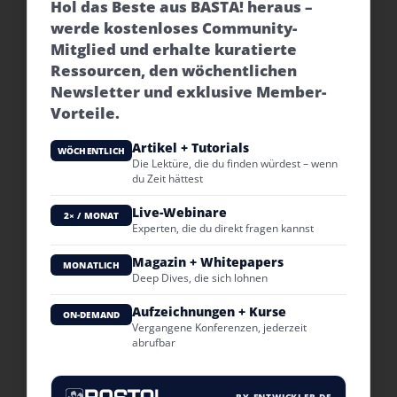
Hol das Beste aus BASTA! heraus –
werde kostenloses Community-
Mitglied und erhalte kuratierte
Ressourcen, den wöchentlichen
Newsletter und exklusive Member-
Vorteile.
Artikel + Tutorials
WÖCHENTLICH
Die Lektüre, die du finden würdest – wenn
du Zeit hättest
Live-Webinare
2× / MONAT
Experten, die du direkt fragen kannst
Magazin + Whitepapers
MONATLICH
Deep Dives, die sich lohnen
Aufzeichnungen + Kurse
ON-DEMAND
Vergangene Konferenzen, jederzeit
abrufbar