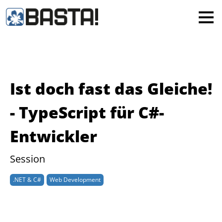
×
MAINZ
FRANKFURT
Alle
Ist doch fast das Gleiche!
- TypeScript für C#-
Entwickler
Session
.NET & C#
Web Development