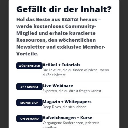
Gefällt dir der Inhalt?
Hol das Beste aus BASTA! heraus –
werde kostenloses Community-
Mitglied und erhalte kuratierte
Ressourcen, den wöchentlichen
Newsletter und exklusive Member-
Vorteile.
Artikel + Tutorials
WÖCHENTLICH
Die Lektüre, die du finden würdest – wenn
du Zeit hättest
Live-Webinare
2× / MONAT
Experten, die du direkt fragen kannst
Magazin + Whitepapers
MONATLICH
Deep Dives, die sich lohnen
Aufzeichnungen + Kurse
ON-DEMAND
Vergangene Konferenzen, jederzeit
abrufbar