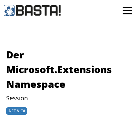
×
MAINZ
FRANKFURT
Alle
Der
Microsoft.Extensions
Namespace
Session
.NET & C#