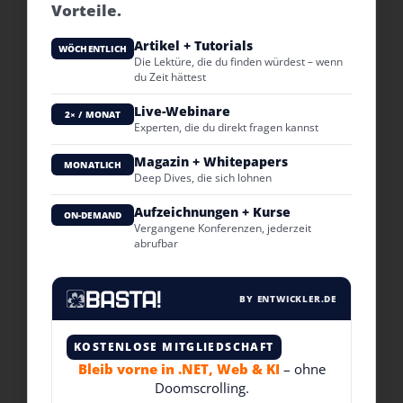
Vorteile.
Artikel + Tutorials
WÖCHENTLICH
Die Lektüre, die du finden würdest – wenn
du Zeit hättest
Live-Webinare
2× / MONAT
Experten, die du direkt fragen kannst
Magazin + Whitepapers
MONATLICH
Deep Dives, die sich lohnen
Aufzeichnungen + Kurse
ON-DEMAND
Vergangene Konferenzen, jederzeit
abrufbar
BY ENTWICKLER.DE
KOSTENLOSE MITGLIEDSCHAFT
Bleib vorne in .NET, Web & KI
– ohne
Doomscrolling.