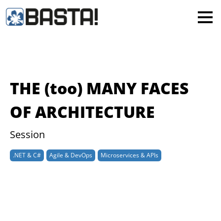
×
MAINZ
FRANKFURT
Alle
THE (too) MANY FACES
OF ARCHITECTURE
Session
.NET & C#
Agile & DevOps
Microservices & APIs