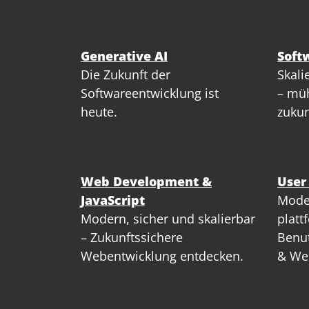
Generative AI
Soft
Die Zukunft der
Skali
Softwareentwicklung ist
– müh
heute.
zukun
Web Development &
User
JavaScript
Mode
Modern, sicher und skalierbar
platt
– Zukunftssichere
Benut
Webentwicklung entdecken.
& We