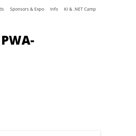
ds
Sponsors & Expo
Info
KI & .NET Camp
n PWA-