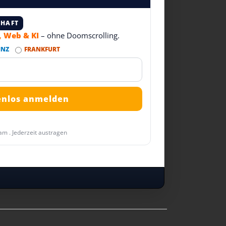
CHAFT
T, Web & KI
– ohne Doomscrolling.
INZ
FRANKFURT
am . Jederzeit austragen