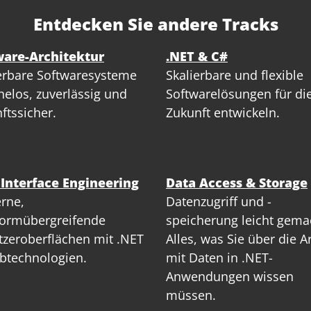
Entdecken Sie andere Tracks
ware-Architektur
.NET & C#
erbare Softwaresysteme
Skalierbare und flexible
elos, zuverlässig und
Softwarelösungen für di
ftssicher.
Zukunft entwickeln.
 Interface Engineering
Data Access & Storage
rne,
Datenzugriff und -
formübergreifende
speicherung leicht gema
zeroberflächen mit .NET
Alles, was Sie über die A
btechnologien.
mit Daten in .NET-
Anwendungen wissen
müssen.