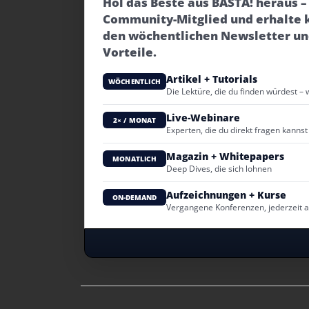
Hol das Beste aus BASTA! heraus 
Community-Mitglied und erhalte 
den wöchentlichen Newsletter un
Vorteile.
Artikel + Tutorials
WÖCHENTLICH
Die Lektüre, die du finden würdest – 
Live-Webinare
2× / MONAT
Experten, die du direkt fragen kannst
Magazin + Whitepapers
MONATLICH
Deep Dives, die sich lohnen
Aufzeichnungen + Kurse
ON-DEMAND
Vergangene Konferenzen, jederzeit 