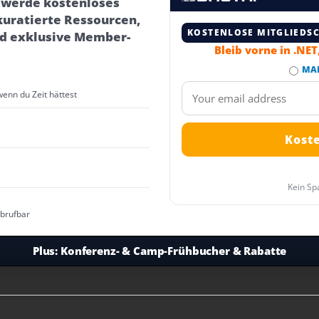
– werde kostenloses
kuratierte Ressourcen,
KOSTENLOSE MITGLIEDS
d exklusive Member-
Bleib vorne in .NE
MA
wenn du Zeit hättest
Kein Sp
abrufbar
Plus:
Konferenz- & Camp-Frühbucher & Rabatte