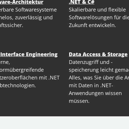
ware-Architektur
.NET & C#
erbare Softwaresysteme
Skalierbare und flexible
elos, zuverlässig und
Softwarelösungen für di
ftssicher.
Zukunft entwickeln.
 Interface Engineering
Data Access & Storage
rne,
Datenzugriff und -
formübergreifende
speicherung leicht gema
zeroberflächen mit .NET
Alles, was Sie über die A
btechnologien.
mit Daten in .NET-
Anwendungen wissen
müssen.