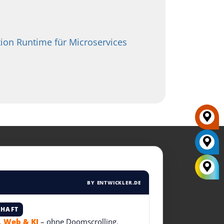
tion Runtime für Microservices
BY ENTWICKLER.DE
CHAFT
T, Web & KI
– ohne Doomscrolling.