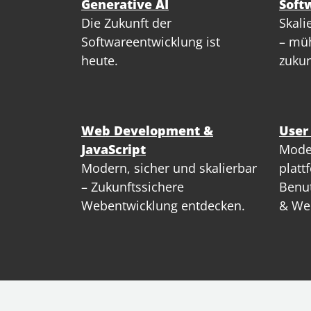
Generative AI
Soft
Die Zukunft der
Skali
Softwareentwicklung ist
– müh
heute.
zukun
Web Development &
User
JavaScript
Mode
Modern, sicher und skalierbar
platt
– Zukunftssichere
Benut
Webentwicklung entdecken.
& We