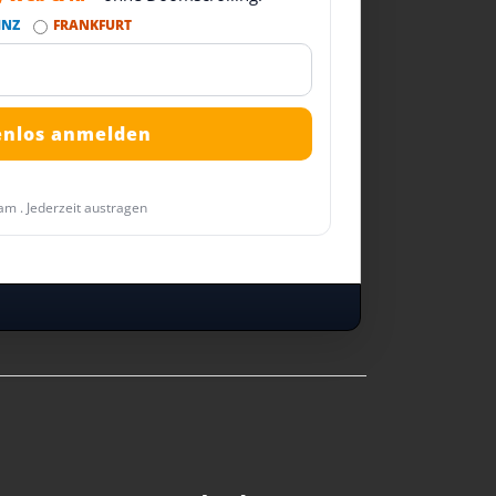
INZ
FRANKFURT
am . Jederzeit austragen