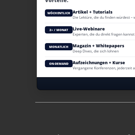
Vorteile.
Artikel + Tutorials
WÖCHENTLICH
Die Lektüre, die du finden würdest – 
Live-Webinare
2× / MONAT
Experten, die du direkt fragen kannst
Magazin + Whitepapers
MONATLICH
Deep Dives, die sich lohnen
Aufzeichnungen + Kurse
ON-DEMAND
Vergangene Konferenzen, jederzeit 