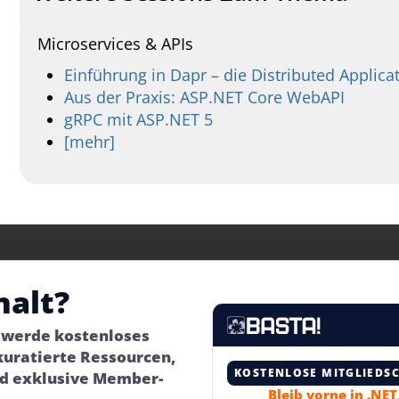
Microservices & APIs
Einführung in Dapr – die Distributed Applica
Aus der Praxis: ASP.NET Core WebAPI
gRPC mit ASP.NET 5
[mehr]
halt?
– werde kostenloses
kuratierte Ressourcen,
KOSTENLOSE MITGLIEDS
d exklusive Member-
Bleib vorne in .NE