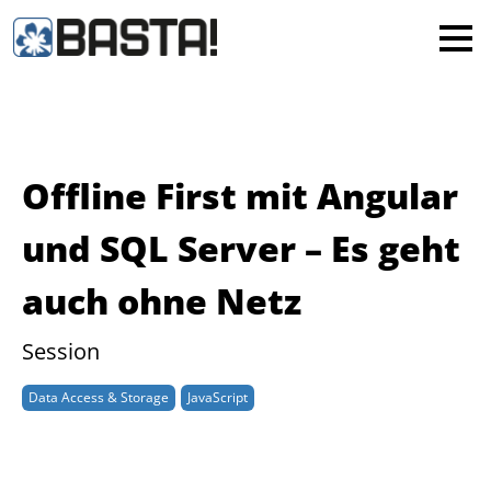
×
MAINZ
FRANKFURT
Alle
Offline First mit Angular
und SQL Server – Es geht
auch ohne Netz
Session
Data Access & Storage
JavaScript