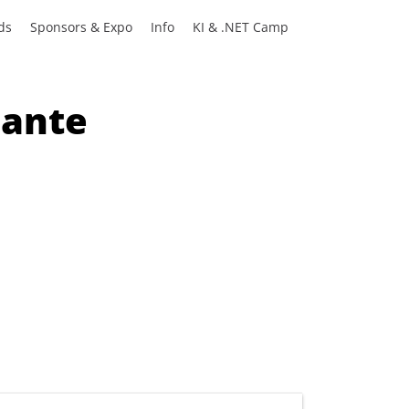
ds
Sponsors & Expo
Info
KI & .NET Camp
mante