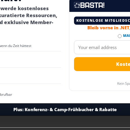
– werde kostenloses
kuratierte Ressourcen,
KOSTENLOSE MITGLIEDS
d exklusive Member-
Bleib vorne in .NE
MA
wenn du Zeit hättest
Kein Sp
abrufbar
Plus:
Konferenz- & Camp-Frühbucher & Rabatte