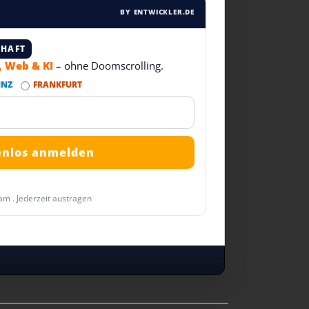
BY ENTWICKLER.DE
CHAFT
T, Web & KI
– ohne Doomscrolling.
INZ
FRANKFURT
am . Jederzeit austragen