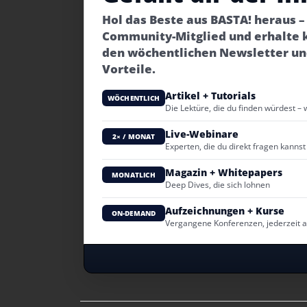
Hol das Beste aus BASTA! heraus 
Community-Mitglied und erhalte 
den wöchentlichen Newsletter un
Vorteile.
Artikel + Tutorials
WÖCHENTLICH
Die Lektüre, die du finden würdest – 
Live-Webinare
2× / MONAT
Experten, die du direkt fragen kannst
Magazin + Whitepapers
MONATLICH
Deep Dives, die sich lohnen
Aufzeichnungen + Kurse
ON-DEMAND
Vergangene Konferenzen, jederzeit 