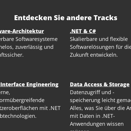
Entdecken Sie andere Tracks
ware-Architektur
.NET & C#
erbare Softwaresysteme
Skalierbare und flexible
elos, zuverlässig und
Softwarelösungen für di
ftssicher.
Zukunft entwickeln.
 Interface Engineering
Data Access & Storage
rne,
Datenzugriff und -
formübergreifende
speicherung leicht gema
zeroberflächen mit .NET
Alles, was Sie über die A
btechnologien.
mit Daten in .NET-
Anwendungen wissen