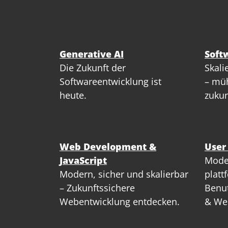
Generative AI
Soft
Die Zukunft der
Skali
Softwareentwicklung ist
– müh
heute.
zukun
Web Development &
User
JavaScript
Mode
Modern, sicher und skalierbar
platt
– Zukunftssichere
Benut
Webentwicklung entdecken.
& We