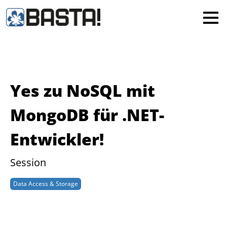
×
MAINZ
FRANKFURT
Alle
Yes zu NoSQL mit
MongoDB für .NET-
Entwickler!
Session
Data Access & Storage