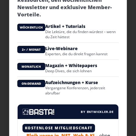
Newsletter und exklusive Member-
Vorteile.
Artikel + Tutorials
WÖCHENTLICH
Die Lektüre, die du finden würdest – wenn
du Zeit hättest
Live-Webinare
2× / MONAT
Experten, die du direkt fragen kannst
Magazin + Whitepapers
MONATLICH
Deep Dives, die sich lohnen
Aufzeichnungen + Kurse
ON-DEMAND
Vergangene Konferenzen, jederzeit
abrufbar
BY ENTWICKLER.DE
KOSTENLOSE MITGLIEDSCHAFT
Bleib vorne in .NET, Web & KI
– ohne