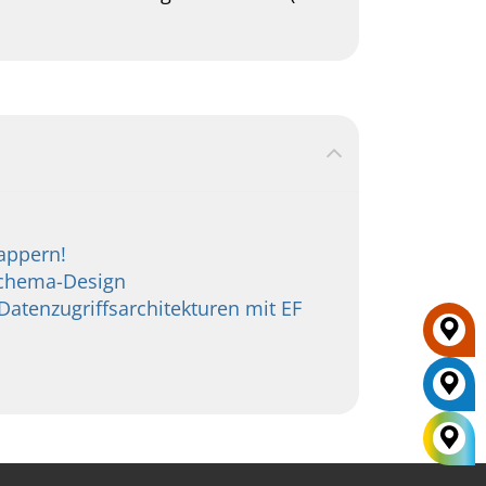
appern!
Schema-Design
atenzugriffsarchitekturen mit EF