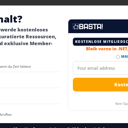
halt?
– werde kostenloses
kuratierte Ressourcen,
KOSTENLOSE MITGLIEDS
d exklusive Member-
Bleib vorne in .NE
MA
wenn du Zeit hättest
Kein Sp
abrufbar