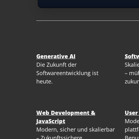
Generative AI
Soft
Die Zukunft der
Skali
Softwareentwicklung ist
– müh
heute.
zukun
Web Development &
User
JavaScript
Mode
Modern, sicher und skalierbar
platt
– Zukunftssichere
Benut