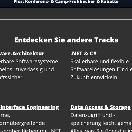
Plus:
Konferenz- & Camp-Frühbucher & Rabatte
Entdecken Sie andere Tracks
ware-Architektur
.NET & C#
erbare Softwaresysteme
Skalierbare und flexible
elos, zuverlässig und
Softwarelösungen für di
ftssicher.
Zukunft entwickeln.
 Interface Engineering
Data Access & Storage
rne,
Datenzugriff und -
formübergreifende
speicherung leicht gema
zeroberflächen mit .NET
Alles, was Sie über die A