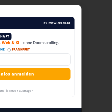
BY ENTWICKLER.DE
CHAFT
T, Web & KI
– ohne Doomscrolling.
INZ
FRANKFURT
am . Jederzeit austragen