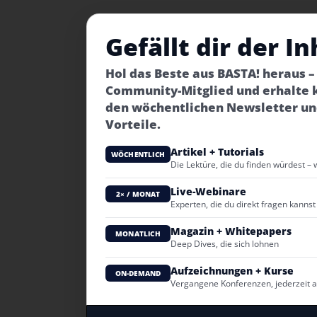
Gefällt dir der In
Hol das Beste aus BASTA! heraus 
Community-Mitglied und erhalte 
den wöchentlichen Newsletter un
Vorteile.
Artikel + Tutorials
WÖCHENTLICH
Die Lektüre, die du finden würdest – 
Live-Webinare
2× / MONAT
Experten, die du direkt fragen kannst
Magazin + Whitepapers
MONATLICH
Deep Dives, die sich lohnen
Aufzeichnungen + Kurse
ON-DEMAND
Vergangene Konferenzen, jederzeit 