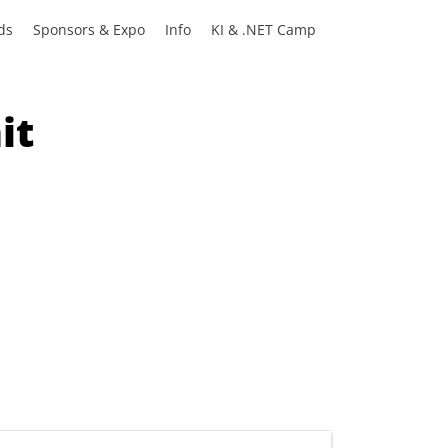
ds
Sponsors & Expo
Info
KI & .NET Camp
it