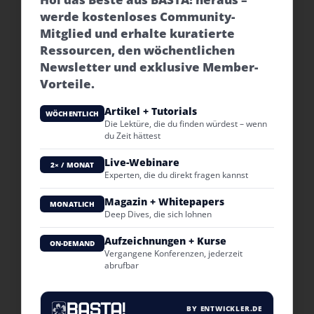
werde kostenloses Community-
Mitglied und erhalte kuratierte
Ressourcen, den wöchentlichen
Newsletter und exklusive Member-
Vorteile.
Artikel + Tutorials
WÖCHENTLICH
Die Lektüre, die du finden würdest – wenn
du Zeit hättest
Live-Webinare
2× / MONAT
Experten, die du direkt fragen kannst
Magazin + Whitepapers
MONATLICH
Deep Dives, die sich lohnen
Aufzeichnungen + Kurse
ON-DEMAND
Vergangene Konferenzen, jederzeit
abrufbar
BY ENTWICKLER.DE