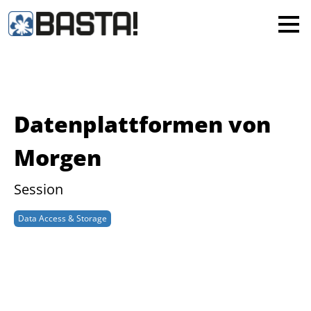
×
MAINZ
FRANKFURT
Alle
Datenplattformen von
Morgen
Session
Data Access & Storage